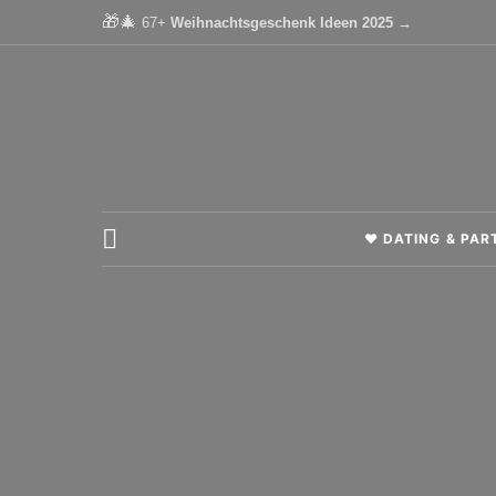
🎁🎄
67+
Weihnachtsgeschenk Ideen 2025 →
❤️ DATING & PA