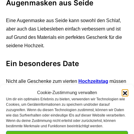
Augenmasken aus Seide
Eine Augenmaske aus Seide kann sowohl den Schlaf,
aber auch das Liebesleben einfach verbessern und ist
auf Grund des Materials ein perfektes Geschenk für die
seidene Hochzeit.
Ein besonderes Date
Nicht alle Geschenke zum vierten
Hochzeitstag
müssen
zwangsweise etwas mit Seide zu tun haben. Von Zeit zu
Cookie-Zustimmung verwalten
zweit kann man in der Ehe nie genug bekommen, sodass
Um dir ein optimales Erlebnis zu bieten, verwenden wir Technologien wie
Cookies, um Geräteinformationen zu speichern und/oder darauf
besondere Date Ideen
immer gut ankommen. Du kannst
zuzugreifen. Wenn du diesen Technologien zustimmst, können wir Daten
zum Beispiel in einem besonderen Restaurant einen
wie das Surfverhalten oder eindeutige IDs auf dieser Website verarbeiten.
Wenn du deine Zustimmung nicht erteilst oder zurückziehst, können
Tisch für Zwei reservieren, aber auch etwas
bestimmte Merkmale und Funktionen beeinträchtigt werden.
Außergewöhnlicheres planen.