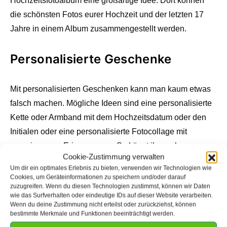
Hochzeitsfotoalbum eine großartige Idee. Dort können
die schönsten Fotos eurer Hochzeit und der letzten 17
Jahre in einem Album zusammengestellt werden.
Personalisierte Geschenke
Mit personalisierten Geschenken kann man kaum etwas
falsch machen. Mögliche Ideen sind eine personalisierte
Kette oder Armband mit dem Hochzeitsdatum oder den
Initialen oder eine personalisierte Fotocollage mit
gemeinsamen Erinnerungen. So könnt ihr euch
Cookie-Zustimmung verwalten
gemeinsam an die schönen Momente eurer Ehe erinnern.
Um dir ein optimales Erlebnis zu bieten, verwenden wir Technologien wie
Cookies, um Geräteinformationen zu speichern und/oder darauf
zuzugreifen. Wenn du diesen Technologien zustimmst, können wir Daten
>Tipp:
Das günstigste und bedeutsamste Geschenk ist
wie das Surfverhalten oder eindeutige IDs auf dieser Website verarbeiten.
und bleibt romantische Worte. Schreibe einen Liebesbrief
Wenn du deine Zustimmung nicht erteilst oder zurückziehst, können
bestimmte Merkmale und Funktionen beeinträchtigt werden.
mit unserer
Liebeszitaten
.