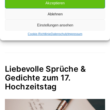
Akzeptieren
Ablehnen
Weitere Inspiration zu Geschenken:
→ 34+
Geldgeschenk Ideen zur Hochzeit
Einstellungen ansehen
→ 8+ Kreative Arten
Geldgeschenke zu falten
→ Alle 100
Hochzeitsjahre
im Überblick
Cookie-Richtlinie
Datenschutz
Impressum
Liebevolle Sprüche &
Gedichte zum 17.
Hochzeitstag